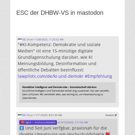
ESC der DHBW-VS in mastodon
ESC VS
on
11/28/2025, 11:25:52 AM
"#KI-Kompetenz: Demokratie und soziale
Medien" ist eine 15-minütige digitale
Grundlagenschulung darüber, wie KI
Meinungsbildung, Desinformation und
öffentliche Debatten beeinflusst:
lawpilots.com/de/ki-und-demokr
#
Empfehlung
Künstliche Intelligenz und Demokratie – Gemeinschaft stärken
Künstliche Intelligenz und Demokratie wirken eng zusammen. Nur wer versteht,
kann schützen. Wir vermitteln alles, was wichtig ist, um Verantwortung zu
übernehmen.
ESC VS
on 11/11/2025, 8:21:33 AM
boosted
dghd — Hochschuldidaktik
on
9/12/2025, 7:11:02 AM
Und Seit Juni verfgbar, praxisnah für die
direkte Umsetzung von Hochschuldidaktik