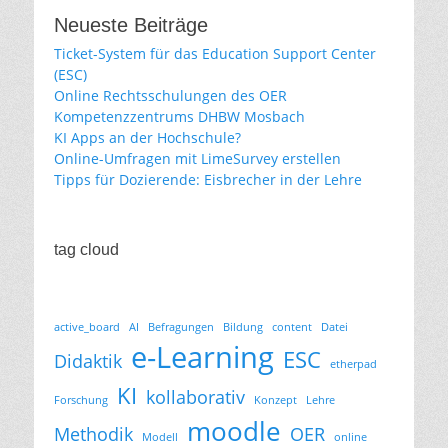
Neueste Beiträge
Ticket-System für das Education Support Center
(ESC)
Online Rechtsschulungen des OER
Kompetenzzentrums DHBW Mosbach
KI Apps an der Hochschule?
Online-Umfragen mit LimeSurvey erstellen
Tipps für Dozierende: Eisbrecher in der Lehre
tag cloud
active_board
AI
Befragungen
Bildung
content
Datei
e-Learning
ESC
Didaktik
etherpad
KI
kollaborativ
Forschung
Konzept
Lehre
moodle
Methodik
OER
Modell
online