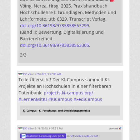
Vöing, Nerea, Hrsg. 2025. Praxishandbuch
Hochschullehre I: Grundlagen, Methoden und
Lehrformate. utb 6329. Transcript Verlag.
doi.org/10.36198/9783838563299
.
(Band II: Bewertung, Digitalisierung und
Barrierefreiheit:
doi.org/10.36198/9783838563305
.
3/3
ESC VS
on
7/2/2025, 9:57:01 AM
Tolle Übersicht! Der KI-Campus sammelt KI-
Projekte an Hochschulen in einer filterbaren
Datenbank:
projects.ki-campus.org/
#
LernenMitKI
#
KICampus
#
FediCampus
KI-Campus – KI-Forschungs- und Entwicklungsprojekte
ESC VS
on 5/16/2025, 6:35:52 AM
boosted
Deutsches Forschungsnetz (DFN)
on
5/15/2025, 6:46:27 AM