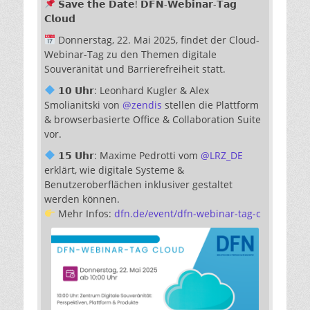
𝗦𝗮𝘃𝗲 𝘁𝗵𝗲 𝗗𝗮𝘁𝗲! 𝗗𝗙𝗡-𝗪𝗲𝗯𝗶𝗻𝗮𝗿-𝗧𝗮𝗴
𝗖𝗹𝗼𝘂𝗱
Donnerstag, 22. Mai 2025, findet der Cloud-
Webinar-Tag zu den Themen digitale
Souveränität und Barrierefreiheit statt.
𝟭𝟬 𝗨𝗵𝗿: Leonhard Kugler & Alex
Smolianitski von
@
zendis
stellen die Plattform
& browserbasierte Office & Collaboration Suite
vor.
𝟭𝟱 𝗨𝗵𝗿: Maxime Pedrotti vom
@
LRZ_DE
erklärt, wie digitale Systeme &
Benutzeroberflächen inklusiver gestaltet
werden können.
Mehr Infos:
dfn.de/event/dfn-webinar-tag-c