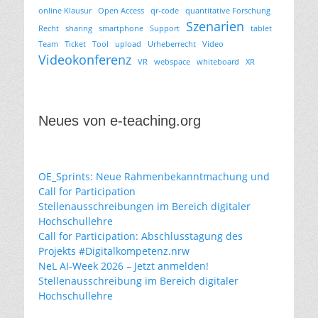
online Klausur
Open Access
qr-code
quantitative Forschung
Szenarien
Recht
sharing
smartphone
Support
tablet
Team
Ticket
Tool
upload
Urheberrecht
Video
Videokonferenz
VR
webspace
whiteboard
XR
Neues von e-teaching.org
OE_Sprints: Neue Rahmenbekanntmachung und
Call for Participation
Stellenausschreibungen im Bereich digitaler
Hochschullehre
Call for Participation: Abschlusstagung des
Projekts #Digitalkompetenz.nrw
NeL AI-Week 2026 – Jetzt anmelden!
Stellenausschreibung im Bereich digitaler
Hochschullehre