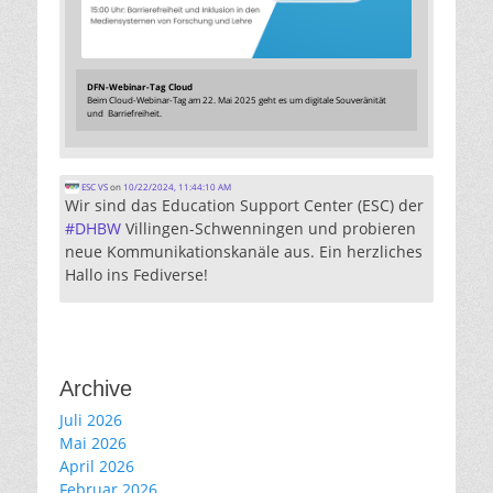
DFN-Webinar-Tag Cloud
Beim Cloud-Webinar-Tag am 22. Mai 2025 geht es um digitale Souveränität
und Barriefreiheit.
ESC VS
on
10/22/2024, 11:44:10 AM
Wir sind das Education Support Center (ESC) der
#
DHBW
Villingen-Schwenningen und probieren
neue Kommunikationskanäle aus. Ein herzliches
Hallo ins Fediverse!
Archive
Juli 2026
Mai 2026
April 2026
Februar 2026