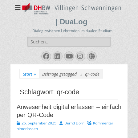
| DuaLog
Dialog zwischen Lehrenden im dualen Studium
Suchen
nach:
Facebook
LinkedIn
YouTube
Instagram
Website
Start
»
Beiträge getagged »
qr-code
Schlagwort:
qr-code
Anwesenheit digital erfassen – einfach
per QR-Code
Veröffentlicht
Autor
26. September 2025
Bernd Dörr
Kommentar
am
hinterlassen