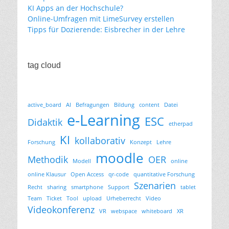
KI Apps an der Hochschule?
Online-Umfragen mit LimeSurvey erstellen
Tipps für Dozierende: Eisbrecher in der Lehre
tag cloud
active_board
AI
Befragungen
Bildung
content
Datei
e-Learning
ESC
Didaktik
etherpad
KI
kollaborativ
Forschung
Konzept
Lehre
moodle
Methodik
OER
Modell
online
online Klausur
Open Access
qr-code
quantitative Forschung
Szenarien
Recht
sharing
smartphone
Support
tablet
Team
Ticket
Tool
upload
Urheberrecht
Video
Videokonferenz
VR
webspace
whiteboard
XR