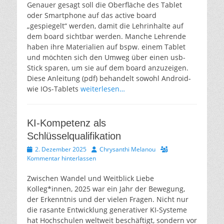
Genauer gesagt soll die Oberfläche des Tablet
oder Smartphone auf das active board
„gespiegelt“ werden, damit die Lehrinhalte auf
dem board sichtbar werden. Manche Lehrende
haben ihre Materialien auf bspw. einem Tablet
und möchten sich den Umweg über einen usb-
Stick sparen, um sie auf dem board anzuzeigen.
Diese Anleitung (pdf) behandelt sowohl Android-
wie IOs-Tablets
weiterlesen…
KI-Kompetenz als
Schlüsselqualifikation
Veröffentlicht
Autor
2. Dezember 2025
Chrysanthi Melanou
am
Kommentar hinterlassen
Zwischen Wandel und Weitblick Liebe
Kolleg*innen, 2025 war ein Jahr der Bewegung,
der Erkenntnis und der vielen Fragen. Nicht nur
die rasante Entwicklung generativer KI-Systeme
hat Hochschulen weltweit beschäftigt, sondern vor