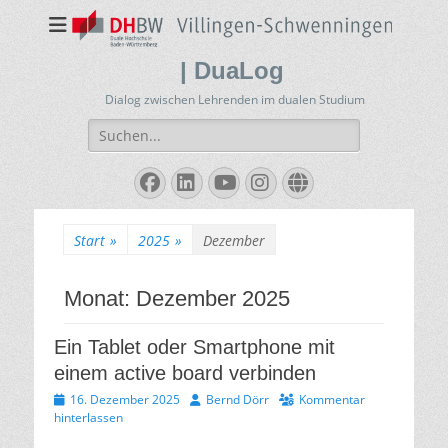
| DuaLog
Dialog zwischen Lehrenden im dualen Studium
Suchen
nach:
Facebook
LinkedIn
YouTube
Instagram
Website
Start
»
2025
»
Dezember
Monat:
Dezember 2025
Ein Tablet oder Smartphone mit
einem active board verbinden
Veröffentlicht
Autor
16. Dezember 2025
Bernd Dörr
Kommentar
am
hinterlassen