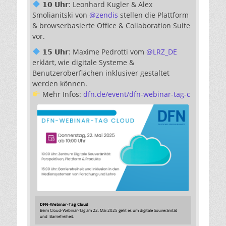
𝟭𝟬 𝗨𝗵𝗿: Leonhard Kugler & Alex
Smolianitski von
@
zendis
stellen die Plattform
& browserbasierte Office & Collaboration Suite
vor.
𝟭𝟱 𝗨𝗵𝗿: Maxime Pedrotti vom
@
LRZ_DE
erklärt, wie digitale Systeme &
Benutzeroberflächen inklusiver gestaltet
werden können.
Mehr Infos:
dfn.de/event/dfn-webinar-tag-c
DFN-Webinar-Tag Cloud
Beim Cloud-Webinar-Tag am 22. Mai 2025 geht es um digitale Souveränität
und Barriefreiheit.