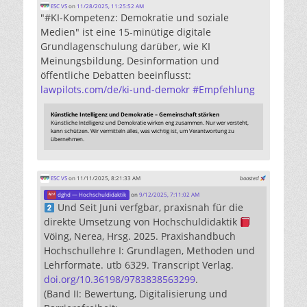
ESC VS
on
11/28/2025, 11:25:52 AM
"#KI-Kompetenz: Demokratie und soziale
Medien" ist eine 15-minütige digitale
Grundlagenschulung darüber, wie KI
Meinungsbildung, Desinformation und
öffentliche Debatten beeinflusst:
lawpilots.com/de/ki-und-demokr
#
Empfehlung
Künstliche Intelligenz und Demokratie – Gemeinschaft stärken
Künstliche Intelligenz und Demokratie wirken eng zusammen. Nur wer versteht,
kann schützen. Wir vermitteln alles, was wichtig ist, um Verantwortung zu
übernehmen.
ESC VS
on 11/11/2025, 8:21:33 AM
boosted
dghd — Hochschuldidaktik
on
9/12/2025, 7:11:02 AM
Und Seit Juni verfgbar, praxisnah für die
direkte Umsetzung von Hochschuldidaktik
Vöing, Nerea, Hrsg. 2025. Praxishandbuch
Hochschullehre I: Grundlagen, Methoden und
Lehrformate. utb 6329. Transcript Verlag.
doi.org/10.36198/9783838563299
.
(Band II: Bewertung, Digitalisierung und