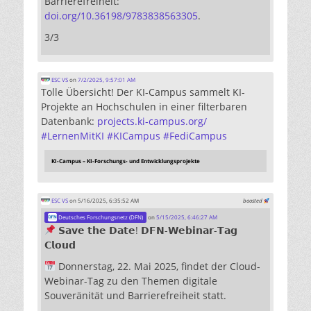
Barrierefreiheit:
doi.org/10.36198/9783838563305
.
3/3
ESC VS
on
7/2/2025, 9:57:01 AM
Tolle Übersicht! Der KI-Campus sammelt KI-
Projekte an Hochschulen in einer filterbaren
Datenbank:
projects.ki-campus.org/
#
LernenMitKI
#
KICampus
#
FediCampus
KI-Campus – KI-Forschungs- und Entwicklungsprojekte
ESC VS
on 5/16/2025, 6:35:52 AM
boosted
Deutsches Forschungsnetz (DFN)
on
5/15/2025, 6:46:27 AM
𝗦𝗮𝘃𝗲 𝘁𝗵𝗲 𝗗𝗮𝘁𝗲! 𝗗𝗙𝗡-𝗪𝗲𝗯𝗶𝗻𝗮𝗿-𝗧𝗮𝗴
𝗖𝗹𝗼𝘂𝗱
Donnerstag, 22. Mai 2025, findet der Cloud-
Webinar-Tag zu den Themen digitale
Souveränität und Barrierefreiheit statt.