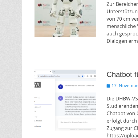
Zur Bereiche
Unterstützun
von 70 cm ve
menschliche 
auch gesproc
Dialogen ermö
Chatbot f
Veröffentlicht
17. Novembe
am
Die DHBW-VS h
Studierenden
Chatbot von O
erfolgt durch 
Zugang zur Ch
https://uploa