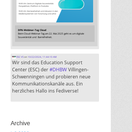
DFN-Webinar-Tag Cloud
Beim Cloud-Webinar-Tag am 22. Mai 2025 geht es um digitale
Souveränität und Barriefreiheit.
ESC VS
on
10/22/2024, 11:44:10 AM
Wir sind das Education Support
Center (ESC) der
#
DHBW
Villingen-
Schwenningen und probieren neue
Kommunikationskanäle aus. Ein
herzliches Hallo ins Fediverse!
Archive