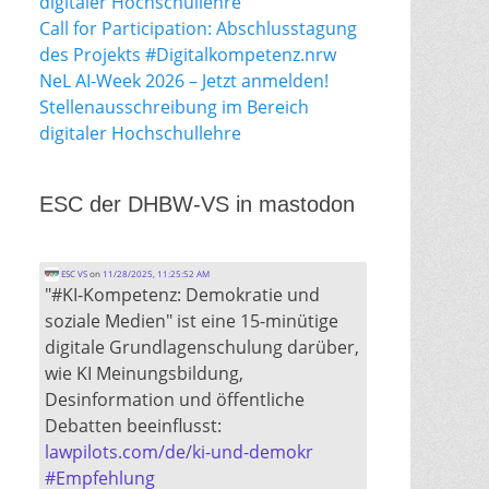
digitaler Hochschullehre
Call for Participation: Abschlusstagung
des Projekts #Digitalkompetenz.nrw
NeL AI-Week 2026 – Jetzt anmelden!
Stellenausschreibung im Bereich
digitaler Hochschullehre
ESC der DHBW-VS in mastodon
ESC VS
on
11/28/2025, 11:25:52 AM
"#KI-Kompetenz: Demokratie und
soziale Medien" ist eine 15-minütige
digitale Grundlagenschulung darüber,
wie KI Meinungsbildung,
Desinformation und öffentliche
Debatten beeinflusst:
lawpilots.com/de/ki-und-demokr
#
Empfehlung