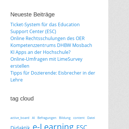
Neueste Beiträge
Ticket-System für das Education
Support Center (ESC)
Online Rechtsschulungen des OER
Kompetenzzentrums DHBW Mosbach
KI Apps an der Hochschule?
Online-Umfragen mit LimeSurvey
erstellen
Tipps für Dozierende: Eisbrecher in der
Lehre
tag cloud
active_board
AI
Befragungen
Bildung
content
Datei
e-Learning
ESC
Didaktik