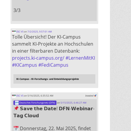
3/3
ESC VS
on
7/2/2025, 9:57:01 AM
Tolle Übersicht! Der KI-Campus
sammelt KI-Projekte an Hochschulen
in einer filterbaren Datenbank:
projects.ki-campus.org/
#
LernenMitKI
#
KICampus
#
FediCampus
KI-Campus – KI-Forschungs- und Entwicklungsprojekte
ESC VS
on 5/16/2025, 6:35:52 AM
boosted
Deutsches Forschungsnetz (DFN)
on
5/15/2025, 6:46:27 AM
𝗦𝗮𝘃𝗲 𝘁𝗵𝗲 𝗗𝗮𝘁𝗲! 𝗗𝗙𝗡-𝗪𝗲𝗯𝗶𝗻𝗮𝗿-
𝗧𝗮𝗴 𝗖𝗹𝗼𝘂𝗱
Donnerstag, 22. Mai 2025, findet