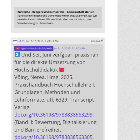
Künstliche Intelligenz und Demokratie – Gemeinschaft stärken
Künstliche Intelligenz und Demokratie wirken eng zusammen. Nur wer
versteht, kann schützen. Wir vermitteln alles, was wichtig ist, um
Verantwortung zu übernehmen.
ESC VS
on 11/11/2025, 8:21:33 AM
boosted
dghd — Hochschuldidaktik
on
9/12/2025, 7:11:02 AM
Und Seit Juni verfgbar, praxisnah
für die direkte Umsetzung von
Hochschuldidaktik
Vöing, Nerea, Hrsg. 2025.
Praxishandbuch Hochschullehre I:
Grundlagen, Methoden und
Lehrformate. utb 6329. Transcript
Verlag.
doi.org/10.36198/9783838563299
.
(Band II: Bewertung, Digitalisierung
und Barrierefreiheit:
doi.org/10.36198/9783838563305
.