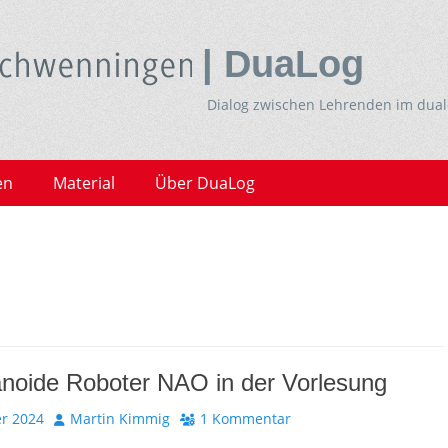
| DuaLog
Dialog zwischen Lehrenden im dua
en
Material
Über DuaLog
noide Roboter NAO in der Vorlesung
Autor
r 2024
Martin Kimmig
1 Kommentar