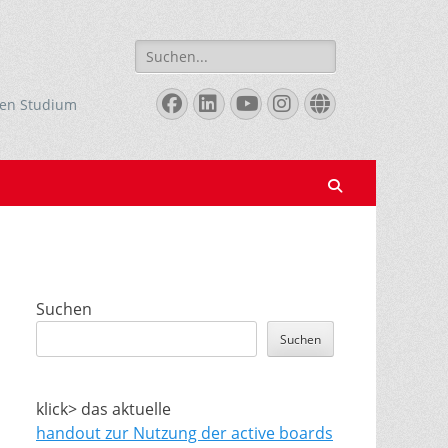
Suchen
nach:
Facebook
LinkedIn
YouTube
Instagram
Website
len Studium
Suchen
Suchen
Suchen
klick> das aktuelle
handout zur Nutzung der active boards