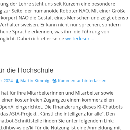
rung der Lehre steht uns seit Kurzem eine besondere
g zur Seite: der humanoide Roboter NAO. Mit einer Größe
rkörpert NAO die Gestalt eines Menschen und zeigt ebenso
Verhaltensweisen. Er kann nicht nur sprechen, sondern
hene Sprache erkennen, was ihm die Führung von
glicht. Dabei richtet er seine
weiterlesen…
ür die Hochschule
Autor
r 2024
Martin Kimmig
Kommentar hinterlassen
at für ihre Mitarbeiterinnen und Mitarbeiter sowie
 einen kostenfreien Zugang zu einem kommerziellen
penAI eingerichtet. Die Finanzierung dieses KI-Chatbots
das AStA-Projekt „Künstliche Intelligenz für alle“. Den
atbot-Schnittstelle finden Sie unter folgendem Link:
d.dhbw-vs.de/ki Für die Nutzung ist eine Anmeldung mit