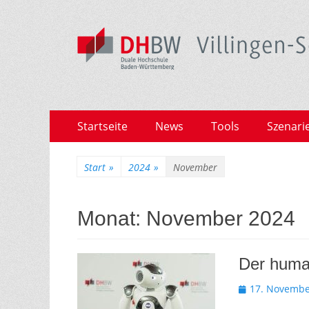
Zum
Primäres
Startseite
News
Tools
Szenari
Inhalt
Menü
springen
Start
»
2024
»
November
Monat:
November 2024
Der huma
Veröffentlicht
17. Novembe
am