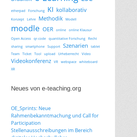
KI
kollaborativ
etherpad
Forschung
Methodik
Konzept
Lehre
Modell
moodle
OER
online
online Klausur
Open Access
qr-code
quantitative Forschung
Recht
Szenarien
sharing
smartphone
Support
tablet
Team
Ticket
Tool
upload
Urheberrecht
Video
Videokonferenz
VR
webspace
whiteboard
XR
Neues von e-teaching.org
OE_Sprints: Neue
Rahmenbekanntmachung und Call for
Participation
Stellenausschreibungen im Bereich