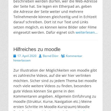
beschrieben werden dürfen, wer die Web-Adresse
der Seite hat. Sie legen ein Etherpad an, geben
die Adresse der Seite weiter und mehrere
Teilnehmende können gleichzeitig und in Echtzeit
darauf schreiben. Dort ist nur Text und Links
setzen möglich, es können keine Bilder oder Filme
eingesetzt werden. Dafür eignet sich
weiterlesen…
Hilfreiches zu moodle
Veröffentlicht
Autor
17. April 2020
Bernd Dörr
Kommentar
am
hinterlassen
Zur Illustration der Möglichkeiten von moodle gibt
es zahlreiche Videos, auf die wir hier verlinken
möchten. Sicher sind zu jedem Thema bei moodle
noch viele weitere Videos zu finden, besonders
gute Videos können Sie gerne in den
Kommentaren angeben. Allgemein Einführung zu
moodle (Struktur, Kurse, Navigation etc.) Meine
ersten Schritte im Moodle-Kurs(raum) Moodle