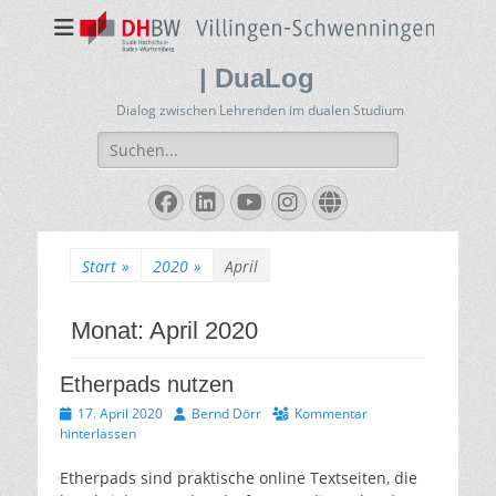
| DuaLog
Dialog zwischen Lehrenden im dualen Studium
Suchen
nach:
Facebook
LinkedIn
YouTube
Instagram
Website
Start
»
2020
»
April
Monat:
April 2020
Etherpads nutzen
Veröffentlicht
Autor
17. April 2020
Bernd Dörr
Kommentar
am
hinterlassen
Etherpads sind praktische online Textseiten, die