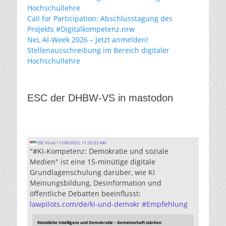
Hochschullehre
Call for Participation: Abschlusstagung des
Projekts #Digitalkompetenz.nrw
NeL AI-Week 2026 – Jetzt anmelden!
Stellenausschreibung im Bereich digitaler
Hochschullehre
ESC der DHBW-VS in mastodon
ESC VS
on
11/28/2025, 11:25:52 AM
"#KI-Kompetenz: Demokratie und soziale
Medien" ist eine 15-minütige digitale
Grundlagenschulung darüber, wie KI
Meinungsbildung, Desinformation und
öffentliche Debatten beeinflusst:
lawpilots.com/de/ki-und-demokr
#
Empfehlung
Künstliche Intelligenz und Demokratie – Gemeinschaft stärken