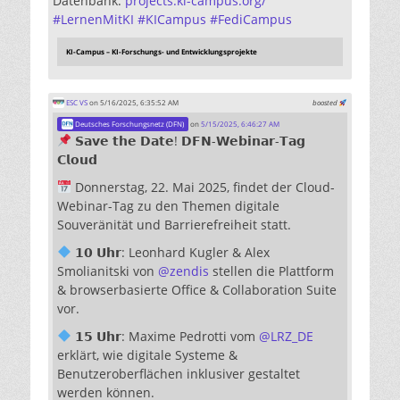
Datenbank:
projects.ki-campus.org/
#
LernenMitKI
#
KICampus
#
FediCampus
KI-Campus – KI-Forschungs- und Entwicklungsprojekte
ESC VS
on 5/16/2025, 6:35:52 AM
boosted
Deutsches Forschungsnetz (DFN)
on
5/15/2025, 6:46:27 AM
𝗦𝗮𝘃𝗲 𝘁𝗵𝗲 𝗗𝗮𝘁𝗲! 𝗗𝗙𝗡-𝗪𝗲𝗯𝗶𝗻𝗮𝗿-𝗧𝗮𝗴
𝗖𝗹𝗼𝘂𝗱
Donnerstag, 22. Mai 2025, findet der Cloud-
Webinar-Tag zu den Themen digitale
Souveränität und Barrierefreiheit statt.
𝟭𝟬 𝗨𝗵𝗿: Leonhard Kugler & Alex
Smolianitski von
@
zendis
stellen die Plattform
& browserbasierte Office & Collaboration Suite
vor.
𝟭𝟱 𝗨𝗵𝗿: Maxime Pedrotti vom
@
LRZ_DE
erklärt, wie digitale Systeme &
Benutzeroberflächen inklusiver gestaltet
werden können.