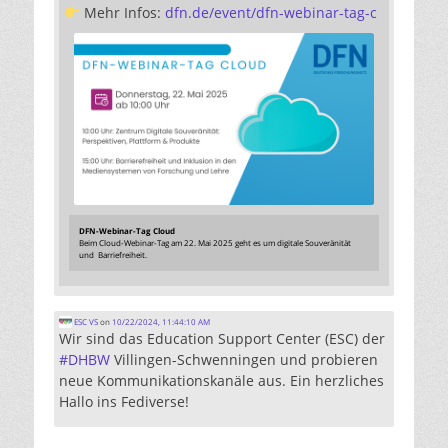
Mehr Infos:
dfn.de/event/dfn-webinar-tag-c
DFN-Webinar-Tag Cloud
Beim Cloud-Webinar-Tag am 22. Mai 2025 geht es um digitale Souveränität
und Barriefreiheit.
ESC VS
on
10/22/2024, 11:44:10 AM
Wir sind das Education Support Center (ESC) der
#
DHBW
Villingen-Schwenningen und probieren
neue Kommunikationskanäle aus. Ein herzliches
Hallo ins Fediverse!