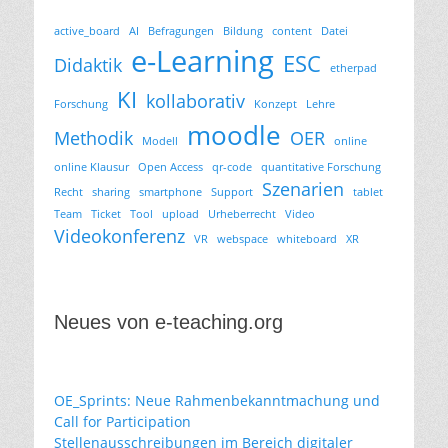
active_board
AI
Befragungen
Bildung
content
Datei
e-Learning
ESC
Didaktik
etherpad
KI
kollaborativ
Forschung
Konzept
Lehre
moodle
Methodik
OER
Modell
online
online Klausur
Open Access
qr-code
quantitative Forschung
Szenarien
Recht
sharing
smartphone
Support
tablet
Team
Ticket
Tool
upload
Urheberrecht
Video
Videokonferenz
VR
webspace
whiteboard
XR
Neues von e-teaching.org
OE_Sprints: Neue Rahmenbekanntmachung und
Call for Participation
Stellenausschreibungen im Bereich digitaler