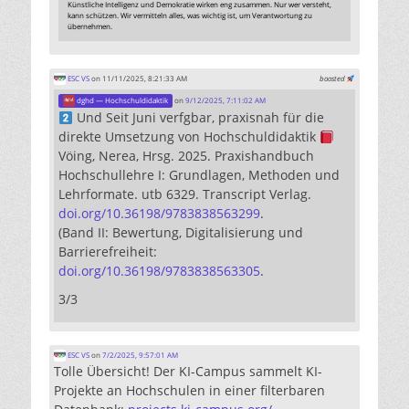
Künstliche Intelligenz und Demokratie wirken eng zusammen. Nur wer versteht,
kann schützen. Wir vermitteln alles, was wichtig ist, um Verantwortung zu
übernehmen.
ESC VS
on 11/11/2025, 8:21:33 AM
boosted
dghd — Hochschuldidaktik
on
9/12/2025, 7:11:02 AM
Und Seit Juni verfgbar, praxisnah für die
direkte Umsetzung von Hochschuldidaktik
Vöing, Nerea, Hrsg. 2025. Praxishandbuch
Hochschullehre I: Grundlagen, Methoden und
Lehrformate. utb 6329. Transcript Verlag.
doi.org/10.36198/9783838563299
.
(Band II: Bewertung, Digitalisierung und
Barrierefreiheit:
doi.org/10.36198/9783838563305
.
3/3
ESC VS
on
7/2/2025, 9:57:01 AM
Tolle Übersicht! Der KI-Campus sammelt KI-
Projekte an Hochschulen in einer filterbaren