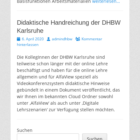
Basisfunktionen Arbeitsmaterialien
weiterlesen…
Didaktische Handreichung der DHBW
Karlsruhe
Veröffentlicht
Autor
6. April 2020
admindhbw
Kommentar
am
hinterlassen
Die KollegInnen der DHBW Karlsruhe sind
teilweise schon länger mit der online Lehre
beschäftigt und haben für die online Lehre
allgemein und für AlfaView speziell als
Videokonferenzsystem didaktische Hinweise
gebündelt in einem Dokument veröffentlicht, das
wir Ihnen im bekannten Cloud Ordner sowohl
unter ‚AlfaView‘ als auch unter ‚Digitale
Lehrszenarien‘ zur Verfügung stellen möchten.
Suchen
Suchen