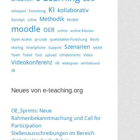
KI
kollaborativ
etherpad
Forschung
Methodik
Konzept
Lehre
Modell
moodle
OER
online
online Klausur
Open Access
qr-code
quantitative Forschung
Recht
Szenarien
sharing
smartphone
Support
tablet
Team
Ticket
Tool
upload
Urheberrecht
Video
Videokonferenz
VR
webspace
whiteboard
XR
Neues von e-teaching.org
OE_Sprints: Neue
Rahmenbekanntmachung und Call for
Participation
Stellenausschreibungen im Bereich