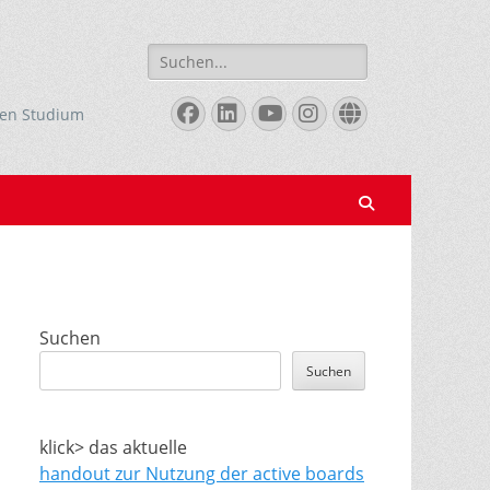
Suchen
nach:
Facebook
LinkedIn
YouTube
Instagram
Website
len Studium
Suchen
Suchen
Suchen
klick> das aktuelle
handout zur Nutzung der active boards