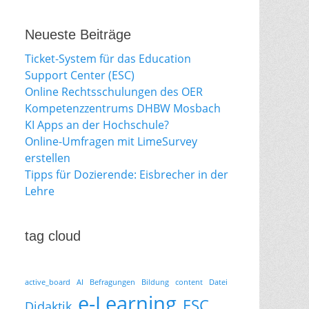
Neueste Beiträge
Ticket-System für das Education
Support Center (ESC)
Online Rechtsschulungen des OER
Kompetenzzentrums DHBW Mosbach
KI Apps an der Hochschule?
Online-Umfragen mit LimeSurvey
erstellen
Tipps für Dozierende: Eisbrecher in der
Lehre
tag cloud
active_board
AI
Befragungen
Bildung
content
Datei
e-Learning
ESC
Didaktik