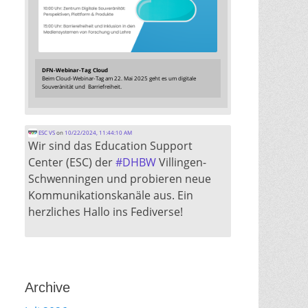
DFN-Webinar-Tag Cloud
Beim Cloud-Webinar-Tag am 22. Mai 2025 geht es um digitale
Souveränität und Barriefreiheit.
ESC VS
on
10/22/2024, 11:44:10 AM
Wir sind das Education Support
Center (ESC) der
#
DHBW
Villingen-
Schwenningen und probieren neue
Kommunikationskanäle aus. Ein
herzliches Hallo ins Fediverse!
Archive