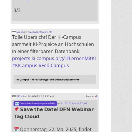
3/3
ESC VS
on
7/2/2025, 9:57:01 AM
Tolle Übersicht! Der KI-Campus
sammelt KI-Projekte an Hochschulen
in einer filterbaren Datenbank:
projects.ki-campus.org/
#
LernenMitKI
#
KICampus
#
FediCampus
KI-Campus – KI-Forschungs- und Entwicklungsprojekte
ESC VS
on 5/16/2025, 6:35:52 AM
boosted
Deutsches Forschungsnetz (DFN)
on
5/15/2025, 6:46:27 AM
𝗦𝗮𝘃𝗲 𝘁𝗵𝗲 𝗗𝗮𝘁𝗲! 𝗗𝗙𝗡-𝗪𝗲𝗯𝗶𝗻𝗮𝗿-
𝗧𝗮𝗴 𝗖𝗹𝗼𝘂𝗱
Donnerstag, 22. Mai 2025, findet