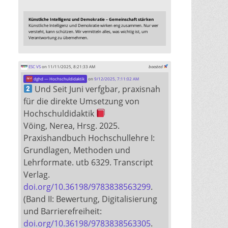
Künstliche Intelligenz und Demokratie – Gemeinschaft stärken
Künstliche Intelligenz und Demokratie wirken eng zusammen. Nur wer
versteht, kann schützen. Wir vermitteln alles, was wichtig ist, um
Verantwortung zu übernehmen.
ESC VS
on 11/11/2025, 8:21:33 AM
boosted
dghd — Hochschuldidaktik
on
9/12/2025, 7:11:02 AM
Und Seit Juni verfgbar, praxisnah
für die direkte Umsetzung von
Hochschuldidaktik
Vöing, Nerea, Hrsg. 2025.
Praxishandbuch Hochschullehre I:
Grundlagen, Methoden und
Lehrformate. utb 6329. Transcript
Verlag.
doi.org/10.36198/9783838563299
.
(Band II: Bewertung, Digitalisierung
und Barrierefreiheit:
doi.org/10.36198/9783838563305
.