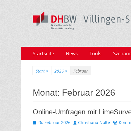
Zum
Primäres
Startseite
News
Tools
Szenari
Inhalt
Menü
springen
Start
»
2026
»
Februar
Monat:
Februar 2026
Online-Umfragen mit LimeSurvey
Veröffentlicht
Autor
26. Februar 2026
Christiana Nolte
Komme
am