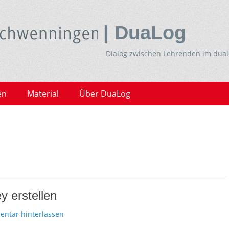
| DuaLog
Dialog zwischen Lehrenden im dua
en
Material
Über DuaLog
 erstellen
ntar hinterlassen