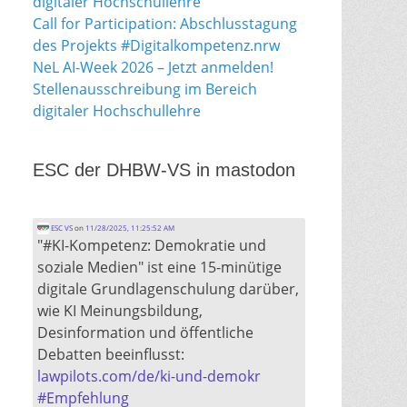
digitaler Hochschullehre
Call for Participation: Abschlusstagung
des Projekts #Digitalkompetenz.nrw
NeL AI-Week 2026 – Jetzt anmelden!
Stellenausschreibung im Bereich
digitaler Hochschullehre
ESC der DHBW-VS in mastodon
ESC VS
on
11/28/2025, 11:25:52 AM
"#KI-Kompetenz: Demokratie und
soziale Medien" ist eine 15-minütige
digitale Grundlagenschulung darüber,
wie KI Meinungsbildung,
Desinformation und öffentliche
Debatten beeinflusst:
lawpilots.com/de/ki-und-demokr
#
Empfehlung