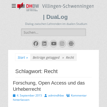
| DuaLog
Dialog zwischen Lehrenden im dualen Studium
Suchen
nach:
Facebook
LinkedIn
YouTube
Instagram
Website
Start
»
Beiträge getagged »
Recht
Schlagwort:
Recht
Forschung, Open Access und das
Urheberrecht
Veröffentlicht
Autor
4. September 2015
admindhbw
Kommentar
am
hinterlassen