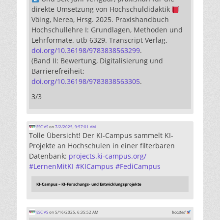
direkte Umsetzung von Hochschuldidaktik
Vöing, Nerea, Hrsg. 2025. Praxishandbuch
Hochschullehre I: Grundlagen, Methoden und
Lehrformate. utb 6329. Transcript Verlag.
doi.org/10.36198/9783838563299
.
(Band II: Bewertung, Digitalisierung und
Barrierefreiheit:
doi.org/10.36198/9783838563305
.
3/3
ESC VS
on
7/2/2025, 9:57:01 AM
Tolle Übersicht! Der KI-Campus sammelt KI-
Projekte an Hochschulen in einer filterbaren
Datenbank:
projects.ki-campus.org/
#
LernenMitKI
#
KICampus
#
FediCampus
KI-Campus – KI-Forschungs- und Entwicklungsprojekte
ESC VS
on 5/16/2025, 6:35:52 AM
boosted