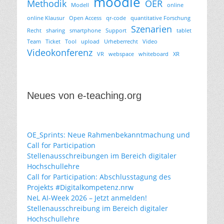
moodle
Methodik
OER
Modell
online
online Klausur
Open Access
qr-code
quantitative Forschung
Szenarien
Recht
sharing
smartphone
Support
tablet
Team
Ticket
Tool
upload
Urheberrecht
Video
Videokonferenz
VR
webspace
whiteboard
XR
Neues von e-teaching.org
OE_Sprints: Neue Rahmenbekanntmachung und
Call for Participation
Stellenausschreibungen im Bereich digitaler
Hochschullehre
Call for Participation: Abschlusstagung des
Projekts #Digitalkompetenz.nrw
NeL AI-Week 2026 – Jetzt anmelden!
Stellenausschreibung im Bereich digitaler
Hochschullehre