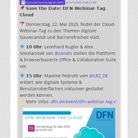
Deutsches Forschungsnetz (DFN)
on
5/15/2025, 6:46:27 AM
𝗦𝗮𝘃𝗲 𝘁𝗵𝗲 𝗗𝗮𝘁𝗲! 𝗗𝗙𝗡-𝗪𝗲𝗯𝗶𝗻𝗮𝗿-𝗧𝗮𝗴
𝗖𝗹𝗼𝘂𝗱
Donnerstag, 22. Mai 2025, findet der Cloud-
Webinar-Tag zu den Themen digitale
Souveränität und Barrierefreiheit statt.
𝟭𝟬 𝗨𝗵𝗿: Leonhard Kugler & Alex
Smolianitski von
@
zendis
stellen die Plattform
& browserbasierte Office & Collaboration Suite
vor.
𝟭𝟱 𝗨𝗵𝗿: Maxime Pedrotti vom
@
LRZ_DE
erklärt, wie digitale Systeme &
Benutzeroberflächen inklusiver gestaltet
werden können.
Mehr Infos:
dfn.de/event/dfn-webinar-tag-c