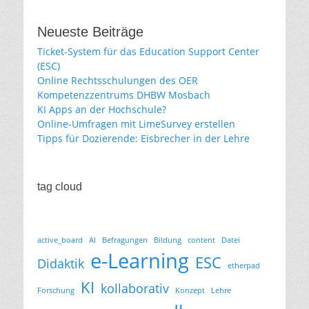
Neueste Beiträge
Ticket-System für das Education Support Center
(ESC)
Online Rechtsschulungen des OER
Kompetenzzentrums DHBW Mosbach
KI Apps an der Hochschule?
Online-Umfragen mit LimeSurvey erstellen
Tipps für Dozierende: Eisbrecher in der Lehre
tag cloud
active_board
AI
Befragungen
Bildung
content
Datei
e-Learning
ESC
Didaktik
etherpad
KI
kollaborativ
Forschung
Konzept
Lehre