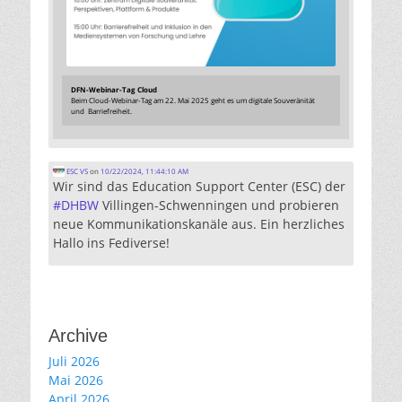
DFN-Webinar-Tag Cloud
Beim Cloud-Webinar-Tag am 22. Mai 2025 geht es um digitale Souveränität
und Barriefreiheit.
ESC VS
on
10/22/2024, 11:44:10 AM
Wir sind das Education Support Center (ESC) der
#
DHBW
Villingen-Schwenningen und probieren
neue Kommunikationskanäle aus. Ein herzliches
Hallo ins Fediverse!
Archive
Juli 2026
Mai 2026
April 2026