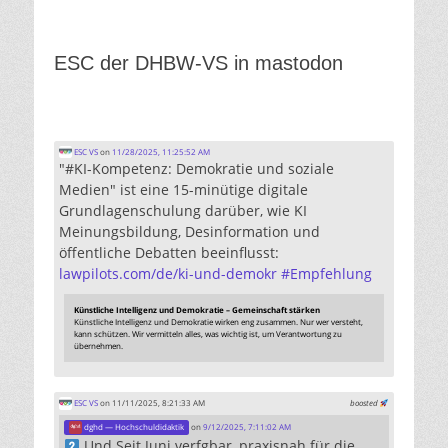
ESC der DHBW-VS in mastodon
ESC VS
on
11/28/2025, 11:25:52 AM
"#KI-Kompetenz: Demokratie und soziale
Medien" ist eine 15-minütige digitale
Grundlagenschulung darüber, wie KI
Meinungsbildung, Desinformation und
öffentliche Debatten beeinflusst:
lawpilots.com/de/ki-und-demokr
#
Empfehlung
Künstliche Intelligenz und Demokratie – Gemeinschaft stärken
Künstliche Intelligenz und Demokratie wirken eng zusammen. Nur wer versteht,
kann schützen. Wir vermitteln alles, was wichtig ist, um Verantwortung zu
übernehmen.
ESC VS
on 11/11/2025, 8:21:33 AM
boosted
dghd — Hochschuldidaktik
on
9/12/2025, 7:11:02 AM
Und Seit Juni verfgbar, praxisnah für die