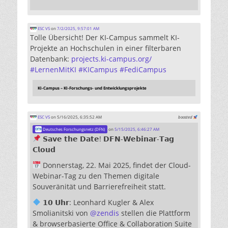
ESC VS
on
7/2/2025, 9:57:01 AM
Tolle Übersicht! Der KI-Campus sammelt KI-
Projekte an Hochschulen in einer filterbaren
Datenbank:
projects.ki-campus.org/
#
LernenMitKI
#
KICampus
#
FediCampus
KI-Campus – KI-Forschungs- und Entwicklungsprojekte
ESC VS
on 5/16/2025, 6:35:52 AM
boosted
Deutsches Forschungsnetz (DFN)
on
5/15/2025, 6:46:27 AM
𝗦𝗮𝘃𝗲 𝘁𝗵𝗲 𝗗𝗮𝘁𝗲! 𝗗𝗙𝗡-𝗪𝗲𝗯𝗶𝗻𝗮𝗿-𝗧𝗮𝗴
𝗖𝗹𝗼𝘂𝗱
Donnerstag, 22. Mai 2025, findet der Cloud-
Webinar-Tag zu den Themen digitale
Souveränität und Barrierefreiheit statt.
𝟭𝟬 𝗨𝗵𝗿: Leonhard Kugler & Alex
Smolianitski von
@
zendis
stellen die Plattform
& browserbasierte Office & Collaboration Suite