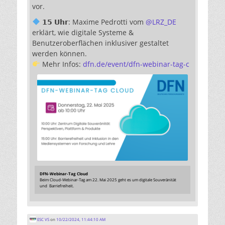
vor.
𝟭𝟱 𝗨𝗵𝗿: Maxime Pedrotti vom
@
LRZ_DE
erklärt, wie digitale Systeme &
Benutzeroberflächen inklusiver gestaltet
werden können.
Mehr Infos:
dfn.de/event/dfn-webinar-tag-c
DFN-Webinar-Tag Cloud
Beim Cloud-Webinar-Tag am 22. Mai 2025 geht es um digitale Souveränität
und Barriefreiheit.
ESC VS
on
10/22/2024, 11:44:10 AM