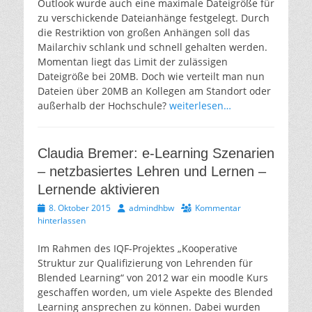
Outlook wurde auch eine maximale Dateigröße für
zu verschickende Dateianhänge festgelegt. Durch
die Restriktion von großen Anhängen soll das
Mailarchiv schlank und schnell gehalten werden.
Momentan liegt das Limit der zulässigen
Dateigröße bei 20MB. Doch wie verteilt man nun
Dateien über 20MB an Kollegen am Standort oder
außerhalb der Hochschule?
weiterlesen…
Claudia Bremer: e-Learning Szenarien
– netzbasiertes Lehren und Lernen –
Lernende aktivieren
Veröffentlicht
Autor
8. Oktober 2015
admindhbw
Kommentar
am
hinterlassen
Im Rahmen des IQF-Projektes „Kooperative
Struktur zur Qualifizierung von Lehrenden für
Blended Learning“ von 2012 war ein moodle Kurs
geschaffen worden, um viele Aspekte des Blended
Learning ansprechen zu können. Dabei wurden