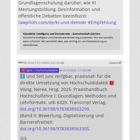
Grundlagenschulung darüber, wie KI
Meinungsbildung, Desinformation und
öffentliche Debatten beeinflusst:
lawpilots.com/de/ki-und-demokr
#
Empfehlung
Künstliche Intelligenz und Demokratie – Gemeinschaft stärken
Künstliche Intelligenz und Demokratie wirken eng zusammen. Nur wer versteht,
kann schützen. Wir vermitteln alles, was wichtig ist, um Verantwortung zu
übernehmen.
ESC VS
on 11/11/2025, 8:21:33 AM
boosted
dghd — Hochschuldidaktik
on
9/12/2025, 7:11:02 AM
Und Seit Juni verfgbar, praxisnah für die
direkte Umsetzung von Hochschuldidaktik
Vöing, Nerea, Hrsg. 2025. Praxishandbuch
Hochschullehre I: Grundlagen, Methoden und
Lehrformate. utb 6329. Transcript Verlag.
doi.org/10.36198/9783838563299
.
(Band II: Bewertung, Digitalisierung und
Barrierefreiheit:
doi.org/10.36198/9783838563305
.
3/3