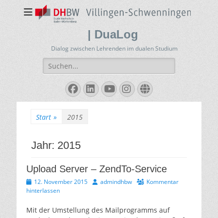
| DuaLog
Dialog zwischen Lehrenden im dualen Studium
Suchen
nach:
Facebook
LinkedIn
YouTube
Instagram
Website
Start
»
2015
Jahr:
2015
Upload Server – ZendTo-Service
Veröffentlicht
Autor
12. November 2015
admindhbw
Kommentar
am
hinterlassen
Mit der Umstellung des Mailprogramms auf