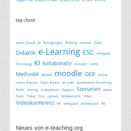
tag cloud
active_board
AI
Befragungen
Bildung
content
Datei
e-Learning
ESC
Didaktik
etherpad
KI
kollaborativ
Forschung
Konzept
Lehre
moodle
Methodik
OER
Modell
online
online Klausur
Open Access
qr-code
quantitative Forschung
Szenarien
Recht
sharing
smartphone
Support
tablet
Team
Ticket
Tool
upload
Urheberrecht
Video
Videokonferenz
VR
webspace
whiteboard
XR
Neues von e-teaching.org